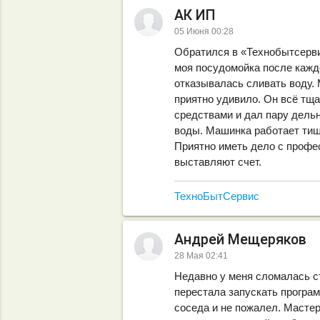
АК ИП
05 Июня 00:28
Обратился в «Технобытсерви
моя посудомойка после кажд
отказывалась сливать воду. 
приятно удивило. Он всё тщ
средствами и дал пару дель
воды. Машинка работает тише
Приятно иметь дело с профе
выставляют счет.
ТехноБытСервис
Андрей Мещеряков
28 Мая 02:41
Недавно у меня сломалась с
перестала запускать програ
соседа и не пожалел. Мастер